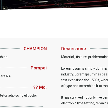
CHAMPION
Descrizione
mbino
Materiali, finiture, problematiche
Pompei
Lorem Ipsum is simply dummy t
industry. Lorem Ipsum has bee
tiera NA
text ever since the 1500s, whe
of type and scrambled it to m
?? Mq.
tur adipiscing elit dolor
It has survived not only five cen
electronic typesetting, remain