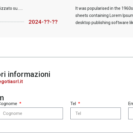
zato su......
It was popularised in the 1960s
sheets containing Lorem Ipsum
2024-??-??
desktop publishing software lik
ri informazioni
otiasrl.it
rm
Cognome
Tel
Em